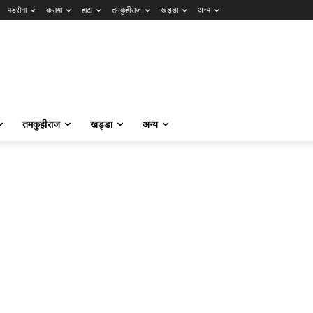
पडरौना
कसया
हाटा
तमकुहीराज
खड्डा
अन्य
तमकुहीराज
खड्डा
अन्य