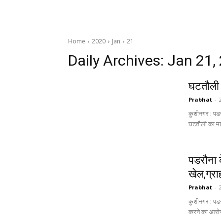
Home
2020
Jan
21
Daily Archives: Jan 21,
घटतौली 
Prabhat
-
कुशीनगर : पडरौ
घटतौली का मामल
पडरौना क
खेल,ग्र
Prabhat
-
कुशीनगर : पडरौ