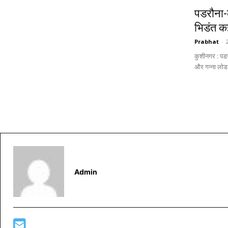
पडरौना-क
भिडंत 
Prabhat
-
कुशीनगर : पडर
और गन्ना लोड 
Admin