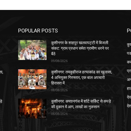
POPULAR POSTS
P
कुशीनगर के शाहपुर खलवापट्टी में बिजली
कु
र
संकट: ग्राम प्रधान समेत ग्रामीण धरने पर
पड
बैठे
09/08/2026
क
प्
सा,
कुशीनगर: तमकुहीराज हत्याकांड का खुलासा,
4 अभियुक्त गिरफ्तार, एक बाल अपचारी
अन
हिरासत में
हा
08/08/2026
देव
़े
कुशीनगर: कप्तानगंज में शॉर्ट सर्किट से कपड़े
दे
की दुकान में आग, लाखों का नुकसान
08/08/2026