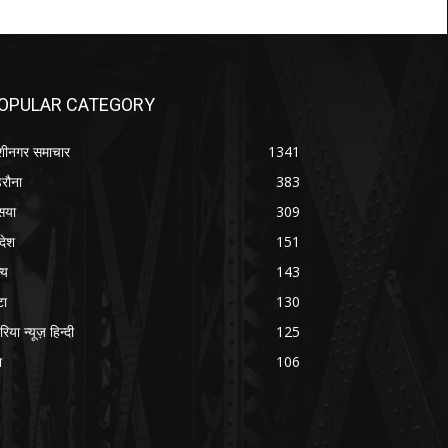
OPULAR CATEGORY
शीनगर समाचार
1341
रौना
383
सया
309
रदेश
151
्य
143
टा
130
रिया न्यूज़ हिन्दी
125
श
106