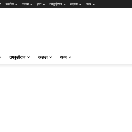
र
पडरौना
कसया
हाटा
तमकुहीराज
खड्डा
अन्य
तमकुहीराज
खड्डा
अन्य