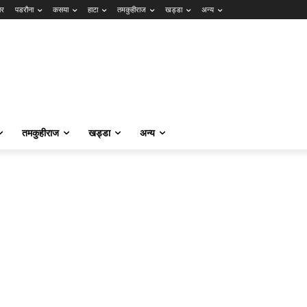
ार
पडरौना
कसया
हाटा
तमकुहीराज
खड्डा
अन्य
तमकुहीराज
खड्डा
अन्य