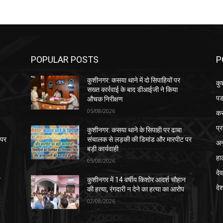
POPULAR POSTS
P
कुशीनगर: कसया थाने में दो सिपाहियों पर
कु
सख्त कार्रवाई के बाद डीआईजी ने किया
पड
औचक निरीक्षण
05/08/2026
क
प्
कुशीनगर: कसया थाने के सिपाही पर ढाबा
 पर
संचालक से लड़की की डिमांड और मारपीट पर
अन
बड़ी कार्यवाही
हा
05/08/2026
देव
न
कुशीनगर में 14 वर्षीय किशोर आदर्श चौहान
दे
की हत्या, रंगदारी न देने का हत्या का आरोप
02/08/2026