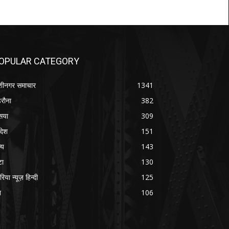
OPULAR CATEGORY
शीनगर समाचार
1341
रौना
382
सया
309
रदेश
151
्य
143
टा
130
रिया न्यूज़ हिन्दी
125
श
106