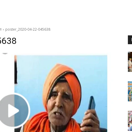
ीत
poster_2020-04-22-045638
5638