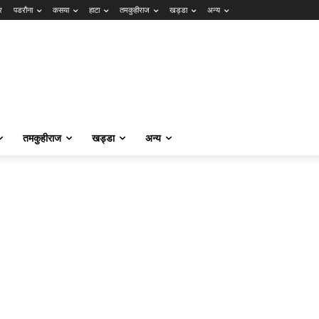
र
पडरौना
कसया
हाटा
तमकुहीराज
खड्डा
अन्य
तमकुहीराज
खड्डा
अन्य