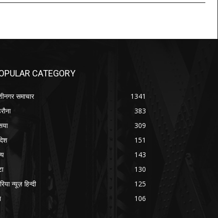
OPULAR CATEGORY
शीनगर समाचार
1341
रौना
383
सया
309
रदेश
151
्य
143
टा
130
रिया न्यूज़ हिन्दी
125
श
106