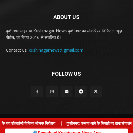
ABOUT US
कुशीनगर लाइव या Kushinagar News कुशीनगर का लोकप्रिय डिजिटल न्यूज़
पोर्टल, जो विगत 2016 से संचलित है।
Contact us:
kushinagarnews@gmail.com
FOLLOW US
© Kushinagar Live - 2022
×
ई के बाद डीआईजी ने किया औचक निरीक्षण
|
कुशीनगर: कसया थाने के सिपाही पर ढाबा संचालक से 
Home
About us
Privacy Policy
Contact us
Download Kushinagar News App