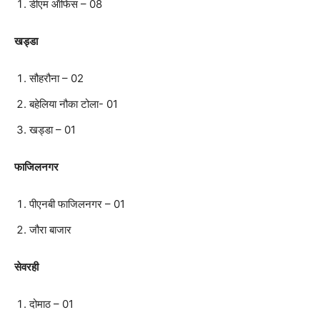
डीएम ऑफिस – 08
खड्डा
सौहरौना – 02
बहेलिया नौका टोला- 01
खड्डा – 01
फाजिलनगर
पीएनबी फाजिलनगर – 01
जौरा बाजार
सेवरही
दोमाठ – 01