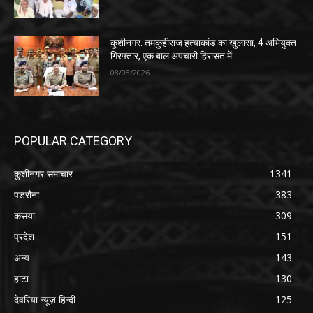
कुशीनगर: तमकुहीराज हत्याकांड का खुलासा, 4 अभियुक्त
गिरफ्तार, एक बाल अपचारी हिरासत में
08/08/2026
POPULAR CATEGORY
कुशीनगर समाचार
1341
पडरौना
383
कसया
309
प्रदेश
151
अन्य
143
हाटा
130
देवरिया न्यूज़ हिन्दी
125