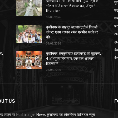
े
जलजमाव से ग्रामीण परेशान, मुख्यमंत्री के
कु
सोशल मीडिया पर शिकायत दर्ज, डीएम ने
पड
लिया संज्ञान
09/08/2026
क
प्
कुशीनगर के शाहपुर खलवापट्टी में बिजली
र
संकट: ग्राम प्रधान समेत ग्रामीण धरने पर
अन
बैठे
हा
09/08/2026
देव
सा,
कुशीनगर: तमकुहीराज हत्याकांड का खुलासा,
दे
4 अभियुक्त गिरफ्तार, एक बाल अपचारी
हिरासत में
08/08/2026
OUT US
F
गर लाइव या Kushinagar News कुशीनगर का लोकप्रिय डिजिटल न्यूज़