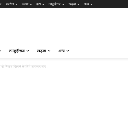
ार
पडरौना
कसया
हाटा
तमकुहीराज
खड्डा
अन्य
तमकुहीराज
खड्डा
अन्य
 से निजात दिलाने के लिये लगातार चार...