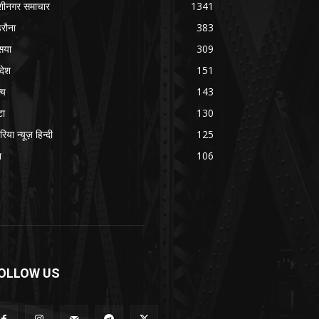
शीनगर समाचार
1341
रौना
383
सया
309
रदेश
151
्य
143
टा
130
रिया न्यूज़ हिन्दी
125
श
106
OLLOW US