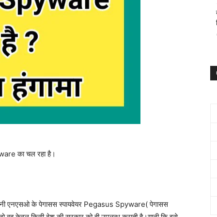
ware का चल रहा है।
 कंपनी एनएसओ के पेगासस स्पायवेयर Pegasus Spyware( पेगासस
।जो वह केवल किसी देश की सरकार को ही उपलब्ध कराती है।यानी कि इसे