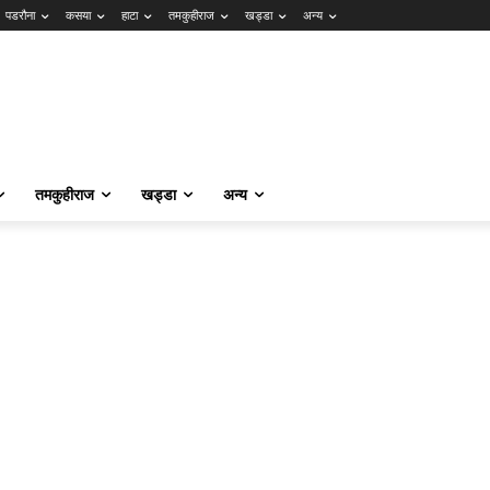
पडरौना
कसया
हाटा
तमकुहीराज
खड्डा
अन्य
तमकुहीराज
खड्डा
अन्य