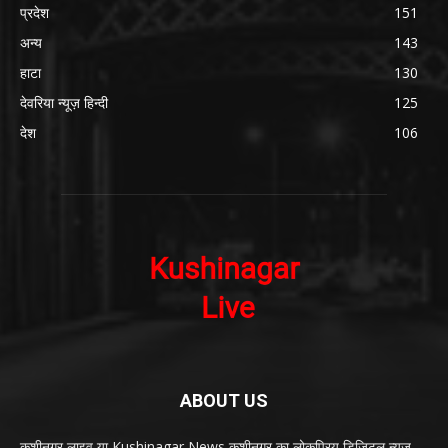
प्रदेश
151
अन्य
143
हाटा
130
देवरिया न्यूज़ हिन्दी
125
देश
106
ABOUT US
कुशीनगर लाइव या Kushinagar News कुशीनगर का लोकप्रिय डिजिटल न्यूज़