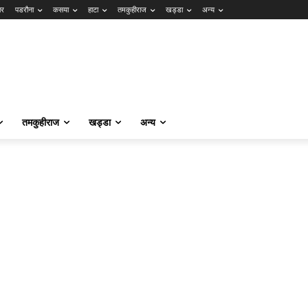
ार
पडरौना
कसया
हाटा
तमकुहीराज
खड्डा
अन्य
तमकुहीराज
खड्डा
अन्य