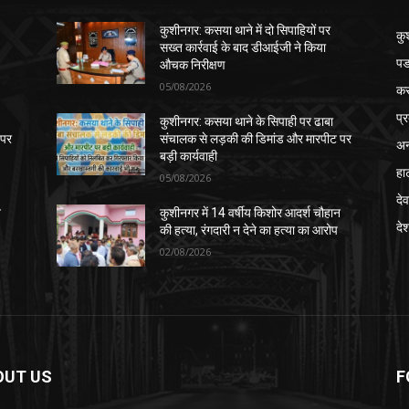
कुशीनगर: कसया थाने में दो सिपाहियों पर
कु
सख्त कार्रवाई के बाद डीआईजी ने किया
पड
औचक निरीक्षण
05/08/2026
क
प्
कुशीनगर: कसया थाने के सिपाही पर ढाबा
 पर
संचालक से लड़की की डिमांड और मारपीट पर
अन
बड़ी कार्यवाही
हा
05/08/2026
देव
न
कुशीनगर में 14 वर्षीय किशोर आदर्श चौहान
दे
की हत्या, रंगदारी न देने का हत्या का आरोप
02/08/2026
OUT US
F