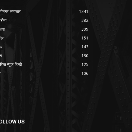
शीनगर समाचार
1341
रौना
382
सया
309
रदेश
151
्य
143
टा
130
रिया न्यूज़ हिन्दी
125
श
106
OLLOW US