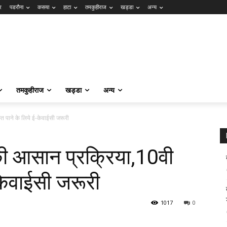
र
पडरौना
कसया
हाटा
तमकुहीराज
खड्डा
अन्य
तमकुहीराज
खड्डा
अन्य
 पाने के लिये ई-केवाईसी जरूरी
ी आसान प्रक्रिया,10वी
-केवाईसी जरूरी
1017
0