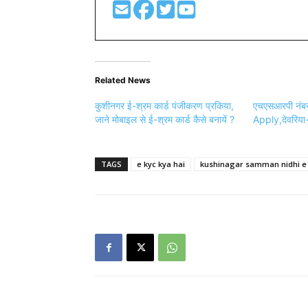
Related News
कुशीनगर ई-श्रम कार्ड पंजीकरण प्रकिया,
एचएसआरपी नंबर
जाने मोबाइल से ई-श्रम कार्ड कैसे बनायें ?
Apply,देवरिया-
TAGS
e kyc kya hai
kushinagar samman nidhi e