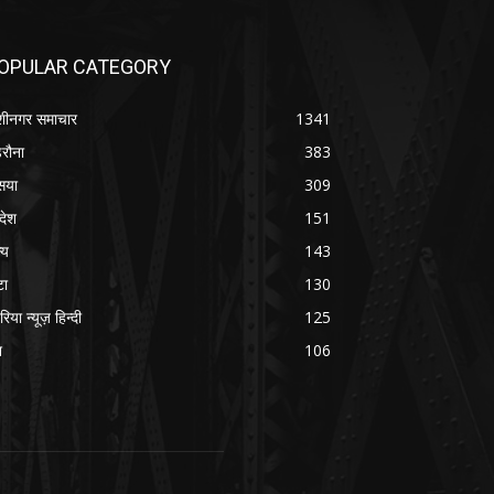
OPULAR CATEGORY
शीनगर समाचार
1341
रौना
383
सया
309
रदेश
151
्य
143
टा
130
रिया न्यूज़ हिन्दी
125
श
106