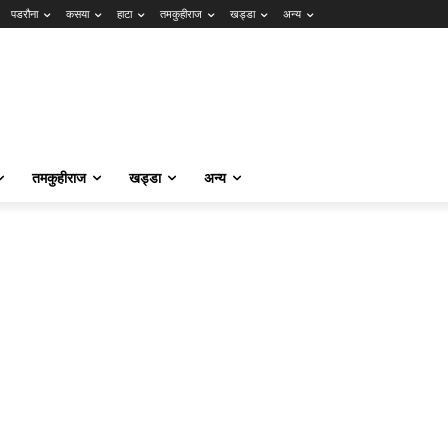
पडरौना
कसया
हाटा
तमकुहीराज
खड्डा
अन्य
तमकुहीराज
खड्डा
अन्य