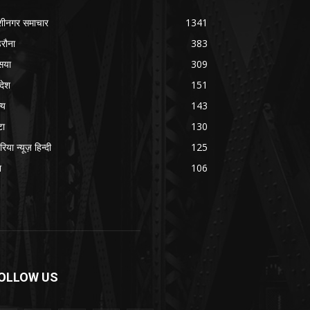
शीनगर समाचार
1341
रौना
383
सया
309
रदेश
151
्य
143
टा
130
रिया न्यूज़ हिन्दी
125
श
106
OLLOW US