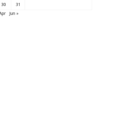
30
31
Apr
Jun »