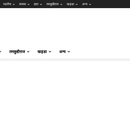
पडरौना
कसया
हाटा
तमकुहीराज
खड्डा
अन्य
तमकुहीराज
खड्डा
अन्य