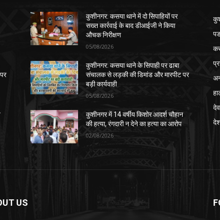
कुशीनगर: कसया थाने में दो सिपाहियों पर
कु
सख्त कार्रवाई के बाद डीआईजी ने किया
पड
औचक निरीक्षण
05/08/2026
क
प्
कुशीनगर: कसया थाने के सिपाही पर ढाबा
 पर
संचालक से लड़की की डिमांड और मारपीट पर
अन
बड़ी कार्यवाही
हा
05/08/2026
देव
न
कुशीनगर में 14 वर्षीय किशोर आदर्श चौहान
दे
की हत्या, रंगदारी न देने का हत्या का आरोप
02/08/2026
OUT US
F