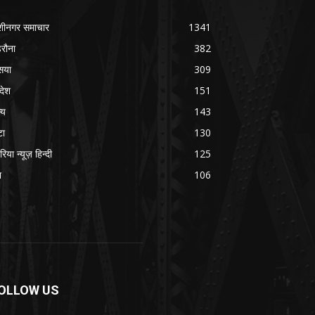
शीनगर समाचार
1341
रौना
382
सया
309
रदेश
151
्य
143
टा
130
रिया न्यूज़ हिन्दी
125
श
106
OLLOW US