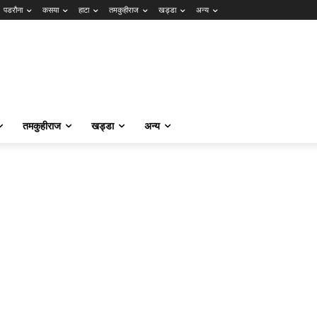
पडरौना
कसया
हाटा
तमकुहीराज
खड्डा
अन्य
तमकुहीराज
खड्डा
अन्य