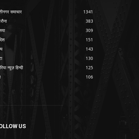
शीनगर समाचार
1341
रौना
383
सया
309
रदेश
151
्य
143
टा
130
रिया न्यूज़ हिन्दी
125
श
106
OLLOW US