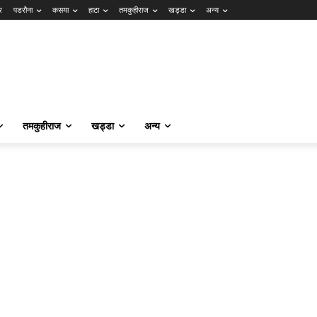
र
पडरौना
कसया
हाटा
तमकुहीराज
खड्डा
अन्य
तमकुहीराज
खड्डा
अन्य