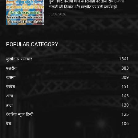
कुशीनगर: कसया थाने के सिपाही पर ढाबा संचालक से
लड़की की डिमांड और मारपीट पर बड़ी कार्यवाही
05/08/2026
POPULAR CATEGORY
कुशीनगर समाचार
1341
पडरौना
383
कसया
309
प्रदेश
151
अन्य
143
हाटा
130
देवरिया न्यूज़ हिन्दी
125
देश
106