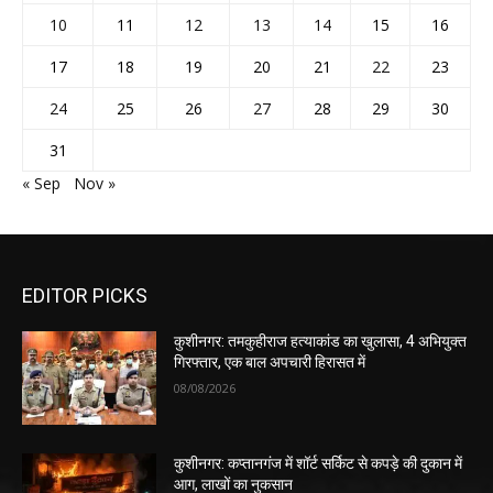
10
11
12
13
14
15
16
17
18
19
20
21
22
23
24
25
26
27
28
29
30
31
« Sep
Nov »
EDITOR PICKS
कुशीनगर: तमकुहीराज हत्याकांड का खुलासा, 4 अभियुक्त
गिरफ्तार, एक बाल अपचारी हिरासत में
08/08/2026
कुशीनगर: कप्तानगंज में शॉर्ट सर्किट से कपड़े की दुकान में
आग, लाखों का नुकसान