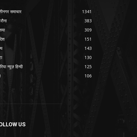
शीनगर समाचार
1341
रौना
383
सया
309
रदेश
151
्य
143
टा
130
रिया न्यूज़ हिन्दी
125
श
106
OLLOW US