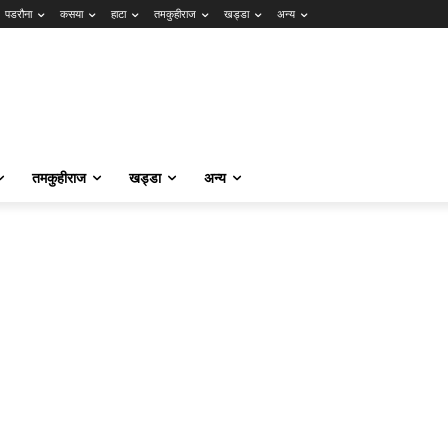
पडरौना
कसया
हाटा
तमकुहीराज
खड्डा
अन्य
तमकुहीराज
खड्डा
अन्य