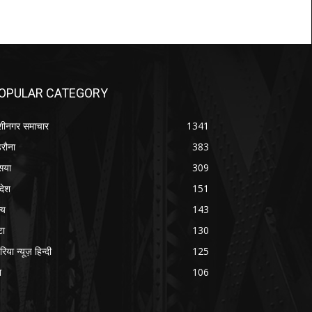
OPULAR CATEGORY
शीनगर समाचार
1341
रौना
383
सया
309
रदेश
151
्य
143
टा
130
रिया न्यूज़ हिन्दी
125
श
106