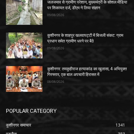
जलजमाव से ग्रामीण परेशान, मुख्यमंत्री के सोशल मीडिया
पर शिकायत दर्ज, डीएम ने लिया संज्ञान
09/08/2026
कुशीनगर के शाहपुर खलवापट्टी में बिजली संकट: ग्राम
प्रधान समेत ग्रामीण धरने पर बैठे
09/08/2026
कुशीनगर: तमकुहीराज हत्याकांड का खुलासा, 4 अभियुक्त
गिरफ्तार, एक बाल अपचारी हिरासत में
08/08/2026
POPULAR CATEGORY
कुशीनगर समाचार
1341
पडरौना
383