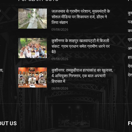
े
जलजमाव से ग्रामीण परेशान, मुख्यमंत्री के
कु
सोशल मीडिया पर शिकायत दर्ज, डीएम ने
पड
लिया संज्ञान
09/08/2026
क
प्
कुशीनगर के शाहपुर खलवापट्टी में बिजली
र
संकट: ग्राम प्रधान समेत ग्रामीण धरने पर
अन
बैठे
हा
09/08/2026
देव
सा,
कुशीनगर: तमकुहीराज हत्याकांड का खुलासा,
दे
4 अभियुक्त गिरफ्तार, एक बाल अपचारी
हिरासत में
08/08/2026
OUT US
F