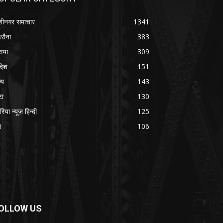
शीनगर समाचार
1341
रौना
383
सया
309
रदेश
151
्य
143
टा
130
रिया न्यूज़ हिन्दी
125
श
106
OLLOW US