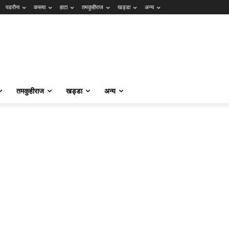
पडरौना
कसया
हाटा
तमकुहीराज
खड्डा
अन्य
तमकुहीराज
खड्डा
अन्य