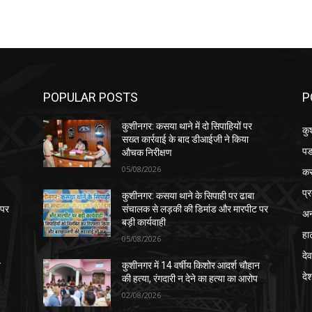
POPULAR POSTS
P
कुशीनगर: कसया थाने में दो सिपाहियों पर
कु
सख्त कार्रवाई के बाद डीआईजी ने किया
पड
औचक निरीक्षण
05/08/2026
क
प्
कुशीनगर: कसया थाने के सिपाही पर ढाबा
 पर
संचालक से लड़की की डिमांड और मारपीट पर
अन
बड़ी कार्यवाही
हा
05/08/2026
देव
न
कुशीनगर में 14 वर्षीय किशोर आदर्श चौहान
दे
की हत्या, रंगदारी न देने का हत्या का आरोप
02/08/2026