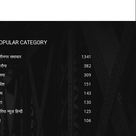
OPULAR CATEGORY
शीनगर समाचार
1341
रौना
382
सया
309
रदेश
151
्य
143
टा
130
रिया न्यूज़ हिन्दी
125
श
106