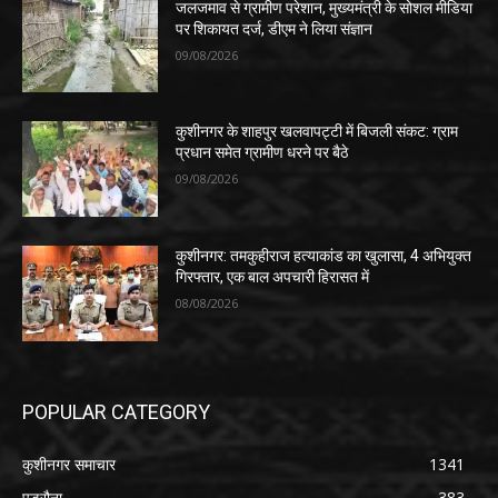
जलजमाव से ग्रामीण परेशान, मुख्यमंत्री के सोशल मीडिया
पर शिकायत दर्ज, डीएम ने लिया संज्ञान
09/08/2026
कुशीनगर के शाहपुर खलवापट्टी में बिजली संकट: ग्राम
प्रधान समेत ग्रामीण धरने पर बैठे
09/08/2026
कुशीनगर: तमकुहीराज हत्याकांड का खुलासा, 4 अभियुक्त
गिरफ्तार, एक बाल अपचारी हिरासत में
08/08/2026
POPULAR CATEGORY
कुशीनगर समाचार
1341
पडरौना
383