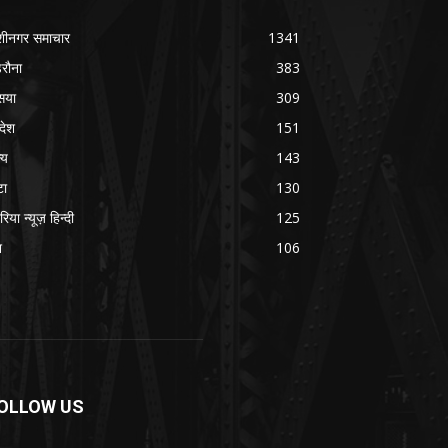
शीनगर समाचार
1341
रौना
383
सया
309
रदेश
151
्य
143
टा
130
रिया न्यूज़ हिन्दी
125
श
106
OLLOW US