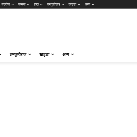
पडरौना
कसया
हाटा
तमकुहीराज
खड्डा
अन्य
तमकुहीराज
खड्डा
अन्य