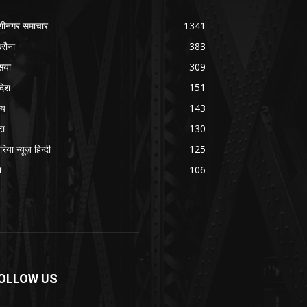
शीनगर समाचार
1341
रौना
383
सया
309
रदेश
151
्य
143
टा
130
रिया न्यूज़ हिन्दी
125
श
106
OLLOW US