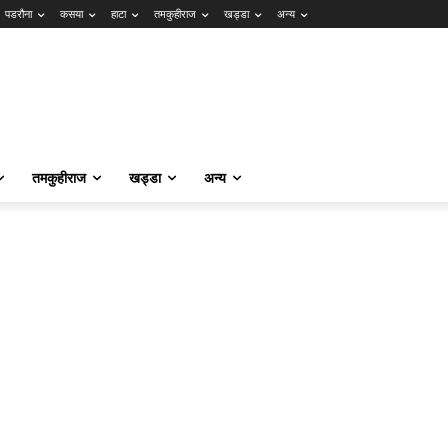
पडरौना
कसया
हाटा
तमकुहीराज
खड्डा
अन्य
तमकुहीराज
खड्डा
अन्य