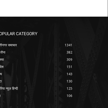
OPULAR CATEGORY
शीनगर समाचार
1341
रौना
382
सया
309
रदेश
151
्य
143
टा
130
रिया न्यूज़ हिन्दी
125
श
106