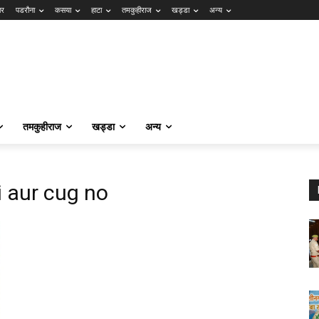
ार
पडरौना
कसया
हाटा
तमकुहीराज
खड्डा
अन्य
तमकुहीराज
खड्डा
अन्य
i aur cug no