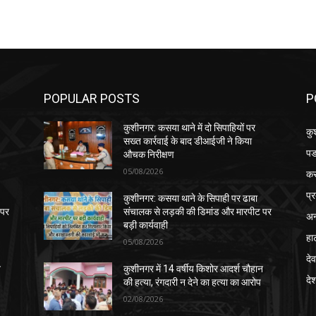
POPULAR POSTS
P
कुशीनगर: कसया थाने में दो सिपाहियों पर
कु
सख्त कार्रवाई के बाद डीआईजी ने किया
पड
औचक निरीक्षण
05/08/2026
क
प्
कुशीनगर: कसया थाने के सिपाही पर ढाबा
 पर
संचालक से लड़की की डिमांड और मारपीट पर
अन
बड़ी कार्यवाही
हा
05/08/2026
देव
न
कुशीनगर में 14 वर्षीय किशोर आदर्श चौहान
दे
की हत्या, रंगदारी न देने का हत्या का आरोप
02/08/2026