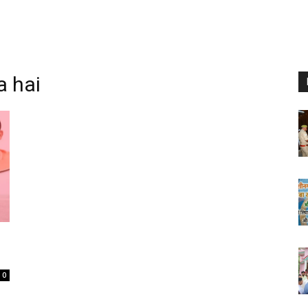
a hai
0