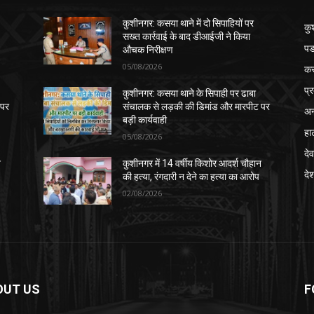
कुशीनगर: कसया थाने में दो सिपाहियों पर
कु
सख्त कार्रवाई के बाद डीआईजी ने किया
पड
औचक निरीक्षण
05/08/2026
क
प्
कुशीनगर: कसया थाने के सिपाही पर ढाबा
 पर
संचालक से लड़की की डिमांड और मारपीट पर
अन
बड़ी कार्यवाही
हा
05/08/2026
देव
न
कुशीनगर में 14 वर्षीय किशोर आदर्श चौहान
दे
की हत्या, रंगदारी न देने का हत्या का आरोप
02/08/2026
OUT US
F