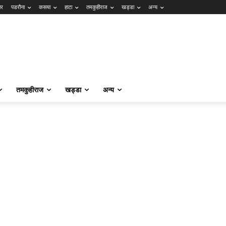
ार
पडरौना
कसया
हाटा
तमकुहीराज
खड्डा
अन्य
तमकुहीराज
खड्डा
अन्य