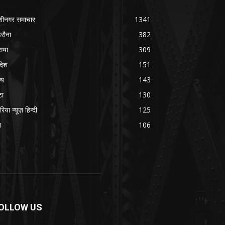
शीनगर समाचार
1341
रौना
382
सया
309
रदेश
151
्य
143
टा
130
रिया न्यूज़ हिन्दी
125
श
106
OLLOW US