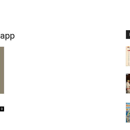
 app
0