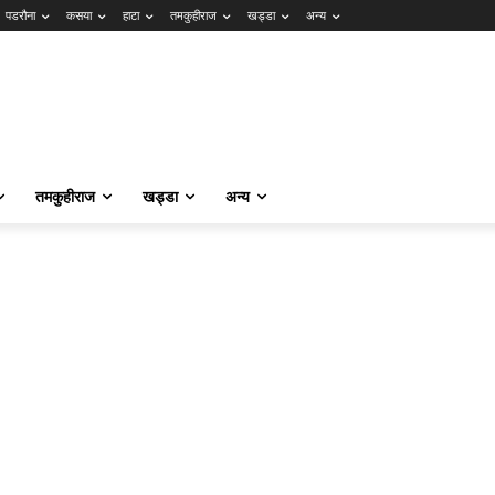
पडरौना
कसया
हाटा
तमकुहीराज
खड्डा
अन्य
तमकुहीराज
खड्डा
अन्य