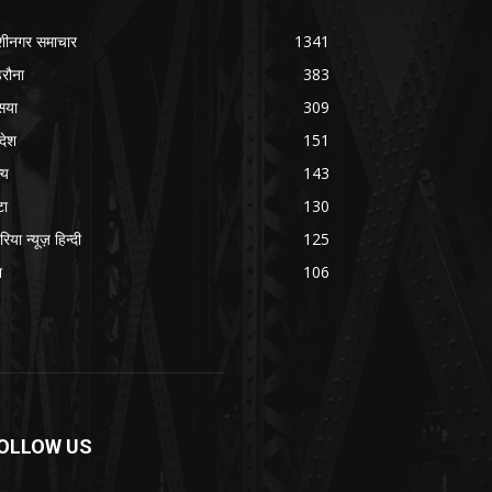
शीनगर समाचार
1341
रौना
383
सया
309
रदेश
151
्य
143
टा
130
रिया न्यूज़ हिन्दी
125
श
106
OLLOW US