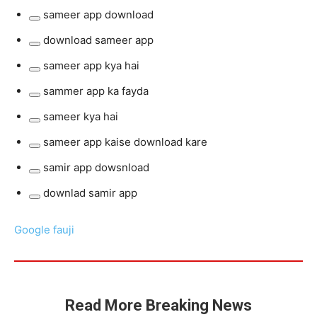
sameer app download
Remove
download sameer app
term:
Remove
sameer
sameer app kya hai
term:
Remove
app
download
sammer app ka fayda
term:
download
Remove
sameer
sameer
sameer kya hai
term:
app
Remove
app
sammer
sameer app kaise download kare
term:
kya
Remove
app
sameer
samir app dowsnload
hai
term:
ka
Remove
kya
sameer
downlad samir app
fayda
term:
hai
Remove
app
samir
term:
kaise
Google fauji
app
downlad
download
dowsnload
samir
kare
app
Read More Breaking News