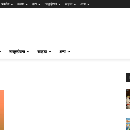
पडरौना
कसया
हाटा
तमकुहीराज
खड्डा
अन्य
तमकुहीराज
खड्डा
अन्य