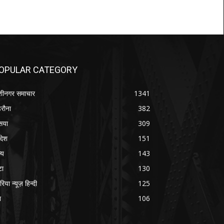
OPULAR CATEGORY
शीनगर समाचार
1341
रौना
382
सया
309
रदेश
151
्य
143
टा
130
रिया न्यूज़ हिन्दी
125
श
106