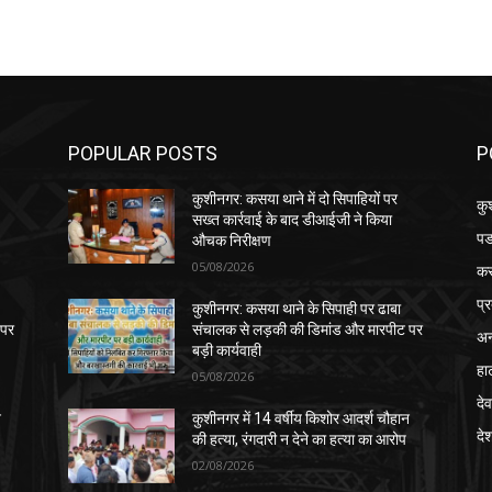
POPULAR POSTS
P
कुशीनगर: कसया थाने में दो सिपाहियों पर
कु
सख्त कार्रवाई के बाद डीआईजी ने किया
पड
औचक निरीक्षण
05/08/2026
क
प्
कुशीनगर: कसया थाने के सिपाही पर ढाबा
 पर
संचालक से लड़की की डिमांड और मारपीट पर
अन
बड़ी कार्यवाही
हा
05/08/2026
देव
न
कुशीनगर में 14 वर्षीय किशोर आदर्श चौहान
दे
की हत्या, रंगदारी न देने का हत्या का आरोप
02/08/2026