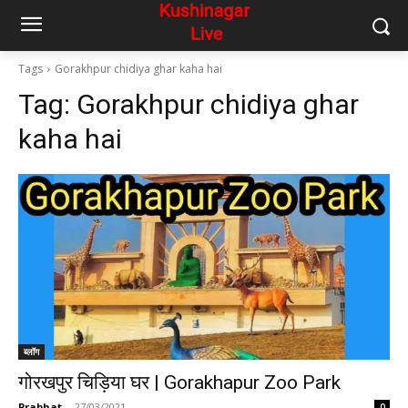
Tags
Gorakhpur chidiya ghar kaha hai
Tag:
Gorakhpur chidiya ghar
kaha hai
ब्लॉग
गोरखपुर चिड़िया घर | Gorakhapur Zoo Park
Prabhat
-
27/03/2021
0