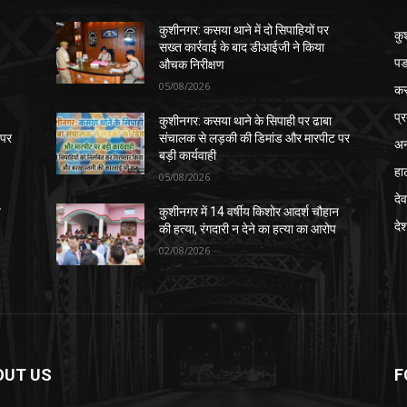
कुशीनगर: कसया थाने में दो सिपाहियों पर
कु
सख्त कार्रवाई के बाद डीआईजी ने किया
पड
औचक निरीक्षण
05/08/2026
क
प्
कुशीनगर: कसया थाने के सिपाही पर ढाबा
 पर
संचालक से लड़की की डिमांड और मारपीट पर
अन
बड़ी कार्यवाही
हा
05/08/2026
देव
न
कुशीनगर में 14 वर्षीय किशोर आदर्श चौहान
दे
की हत्या, रंगदारी न देने का हत्या का आरोप
02/08/2026
OUT US
F