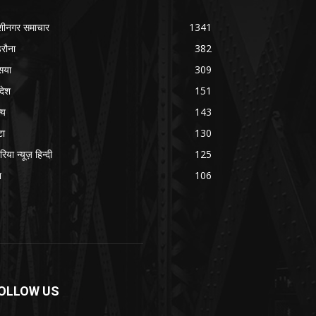
शीनगर समाचार
1341
रौना
382
सया
309
रदेश
151
्य
143
टा
130
रिया न्यूज़ हिन्दी
125
श
106
OLLOW US