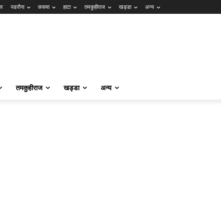
ार
पडरौना
कसया
हाटा
तमकुहीराज
खड्डा
अन्य
तमकुहीराज
खड्डा
अन्य