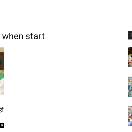
t when start
री
0