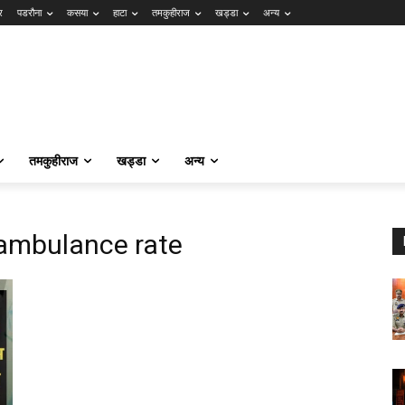
र
पडरौना
कसया
हाटा
तमकुहीराज
खड्डा
अन्य
तमकुहीराज
खड्डा
अन्य
ambulance rate