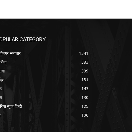
OPULAR CATEGORY
शीनगर समाचार
1341
रौना
383
सया
309
रदेश
151
्य
143
टा
130
रिया न्यूज़ हिन्दी
125
श
106