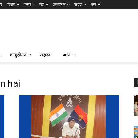
ार
पडरौना
कसया
हाटा
तमकुहीराज
खड्डा
अन्य
तमकुहीराज
खड्डा
अन्य
n hai