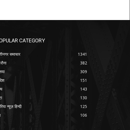
OPULAR CATEGORY
शीनगर समाचार
1341
रौना
382
सया
309
रदेश
151
्य
143
टा
130
रिया न्यूज़ हिन्दी
125
श
106