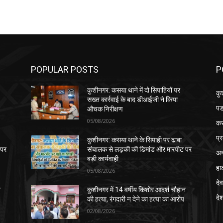
POPULAR POSTS
P
कुशीनगर: कसया थाने में दो सिपाहियों पर
कु
सख्त कार्रवाई के बाद डीआईजी ने किया
पड
औचक निरीक्षण
05/08/2026
क
प्
कुशीनगर: कसया थाने के सिपाही पर ढाबा
 पर
संचालक से लड़की की डिमांड और मारपीट पर
अन
बड़ी कार्यवाही
हा
05/08/2026
देव
न
कुशीनगर में 14 वर्षीय किशोर आदर्श चौहान
दे
की हत्या, रंगदारी न देने का हत्या का आरोप
02/08/2026