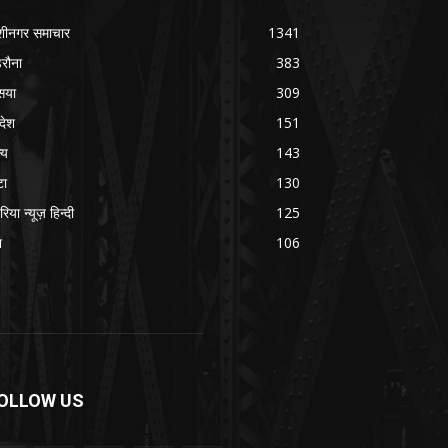
शीनगर समाचार
1341
रौना
383
सया
309
रदेश
151
्य
143
टा
130
रिया न्यूज़ हिन्दी
125
श
106
OLLOW US