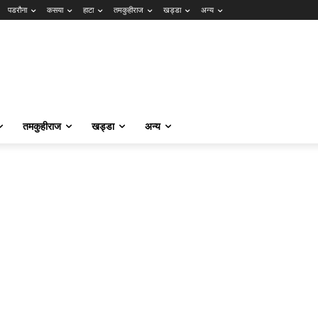
पडरौना
कसया
हाटा
तमकुहीराज
खड्डा
अन्य
तमकुहीराज
खड्डा
अन्य