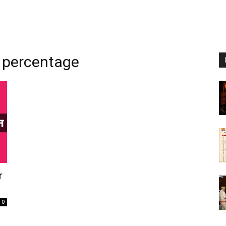
 percentage
r
0