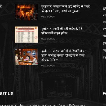
़े
कुशीनगर: कप्तानगंज में शॉर्ट सर्किट से कपड़े
कु
की दुकान में आग, लाखों का नुकसान
पड
08/08/2026
क
प्
कुशीनगर: एसपी की बड़ी कार्रवाई, 28
पुलिसकर्मी लाइन हाजिर
अन
07/08/2026
हा
देव
कुशीनगर: कसया थाने में दो सिपाहियों पर
सख्त कार्रवाई के बाद डीआईजी ने किया
दे
औचक निरीक्षण
05/08/2026
OUT US
F
गर लाइव या Kushinagar News कुशीनगर का लोकप्रिय डिजिटल न्यूज़