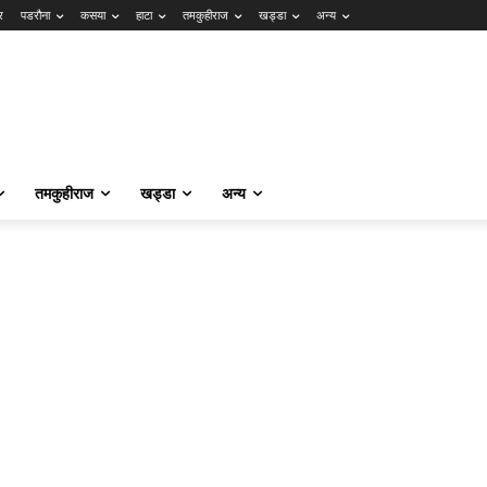
र
पडरौना
कसया
हाटा
तमकुहीराज
खड्डा
अन्य
तमकुहीराज
खड्डा
अन्य