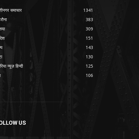
शीनगर समाचार
1341
रौना
383
सया
309
रदेश
151
्य
143
टा
130
रिया न्यूज़ हिन्दी
125
श
106
OLLOW US