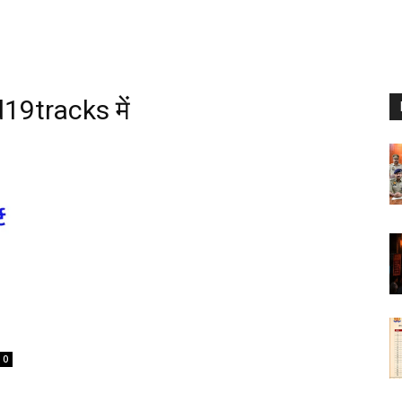
19tracks में
0