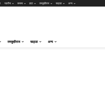
र
पडरौना
कसया
हाटा
तमकुहीराज
खड्डा
अन्य
तमकुहीराज
खड्डा
अन्य