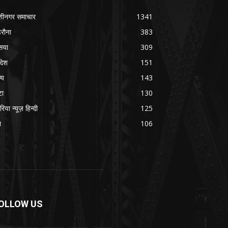
शीनगर समाचार
1341
रौना
383
सया
309
रदेश
151
्य
143
टा
130
रिया न्यूज़ हिन्दी
125
श
106
OLLOW US