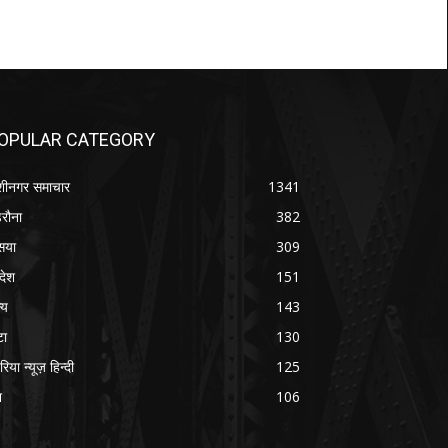
OPULAR CATEGORY
शीनगर समाचार
1341
रौना
382
सया
309
रदेश
151
्य
143
टा
130
रिया न्यूज़ हिन्दी
125
श
106