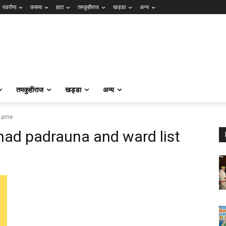
पडरौना
कसया
हाटा
तमकुहीराज
खड्डा
अन्य
तमकुहीराज
खड्डा
अन्य
 name
shad padrauna and ward list