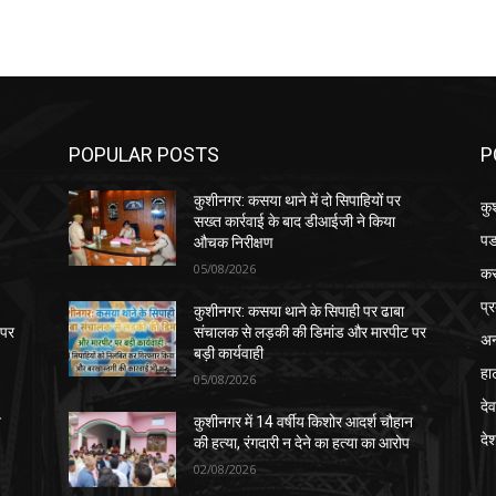
POPULAR POSTS
P
कुशीनगर: कसया थाने में दो सिपाहियों पर
कु
सख्त कार्रवाई के बाद डीआईजी ने किया
पड
औचक निरीक्षण
05/08/2026
क
प्
कुशीनगर: कसया थाने के सिपाही पर ढाबा
 पर
संचालक से लड़की की डिमांड और मारपीट पर
अन
बड़ी कार्यवाही
हा
05/08/2026
देव
न
कुशीनगर में 14 वर्षीय किशोर आदर्श चौहान
दे
की हत्या, रंगदारी न देने का हत्या का आरोप
02/08/2026