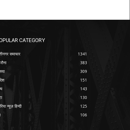
OPULAR CATEGORY
शीनगर समाचार
1341
रौना
383
सया
309
रदेश
151
्य
143
टा
130
रिया न्यूज़ हिन्दी
125
श
106