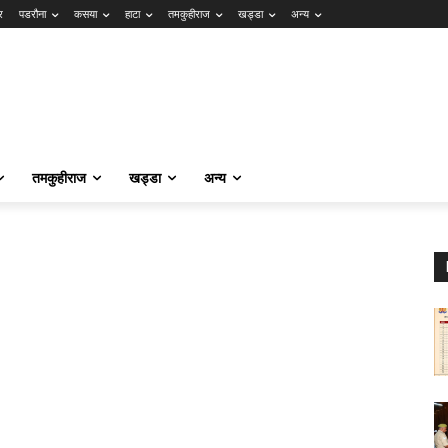
र
पडरौना
कसया
हाटा
तमकुहीराज
खड्डा
अन्य
तमकुहीराज
खड्डा
अन्य