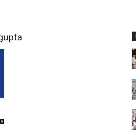
gupta
0