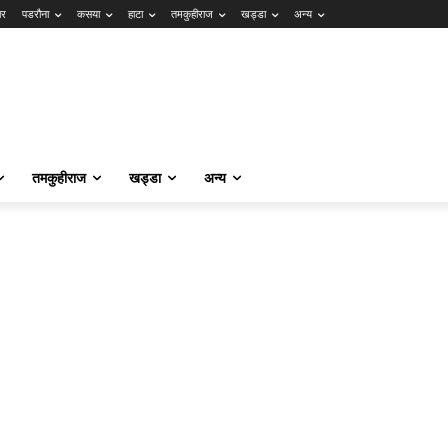
ार
पडरौना
कसया
हाटा
तमकुहीराज
खड्डा
अन्य
तमकुहीराज
खड्डा
अन्य