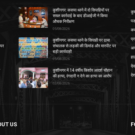
कुशीनगर: कसया थाने में दो सिपाहियों पर
कु
सख्त कार्रवाई के बाद डीआईजी ने किया
पड
औचक निरीक्षण
05/08/2026
क
प्
कुशीनगर: कसया थाने के सिपाही पर ढाबा
 पर
संचालक से लड़की की डिमांड और मारपीट पर
अन
बड़ी कार्यवाही
हा
05/08/2026
देव
न
कुशीनगर में 14 वर्षीय किशोर आदर्श चौहान
दे
की हत्या, रंगदारी न देने का हत्या का आरोप
02/08/2026
OUT US
F