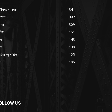
शीनगर समाचार
1341
रौना
382
सया
309
रदेश
151
्य
143
टा
130
रिया न्यूज़ हिन्दी
125
श
106
OLLOW US