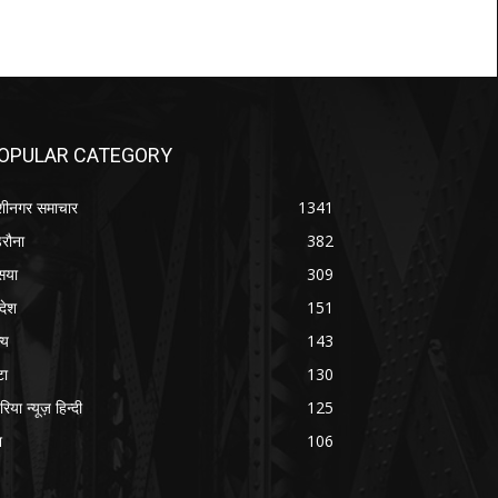
OPULAR CATEGORY
शीनगर समाचार
1341
रौना
382
सया
309
रदेश
151
्य
143
टा
130
रिया न्यूज़ हिन्दी
125
श
106