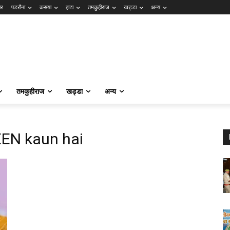
ार
पडरौना
कसया
हाटा
तमकुहीराज
खड्डा
अन्य
तमकुहीराज
खड्डा
अन्य
N kaun hai