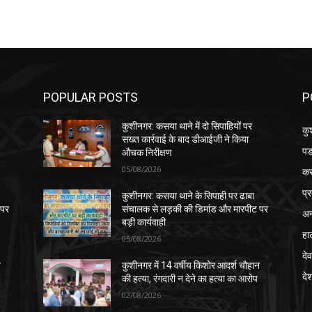
POPULAR POSTS
P
कुशीनगर: कसया थाने में दो सिपाहियों पर
कु
सख्त कार्रवाई के बाद डीआईजी ने किया
पड
औचक निरीक्षण
05/08/2026
क
प्
कुशीनगर: कसया थाने के सिपाही पर ढाबा
 पर
संचालक से लड़की की डिमांड और मारपीट पर
अन
बड़ी कार्यवाही
हा
05/08/2026
देव
न
कुशीनगर में 14 वर्षीय किशोर आदर्श चौहान
दे
की हत्या, रंगदारी न देने का हत्या का आरोप
02/08/2026