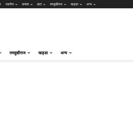
र
पडरौना
कसया
हाटा
तमकुहीराज
खड्डा
अन्य
तमकुहीराज
खड्डा
अन्य