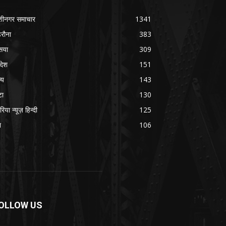
शीनगर समाचार
1341
रौना
383
सया
309
रदेश
151
्य
143
टा
130
रिया न्यूज़ हिन्दी
125
श
106
OLLOW US