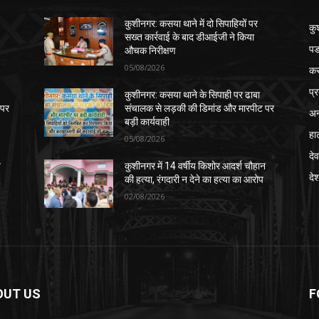
कुशीनगर: कसया थाने में दो सिपाहियों पर
कु
सख्त कार्रवाई के बाद डीआईजी ने किया
पड
औचक निरीक्षण
05/08/2026
क
प्
कुशीनगर: कसया थाने के सिपाही पर ढाबा
 पर
संचालक से लड़की की डिमांड और मारपीट पर
अन
बड़ी कार्यवाही
हा
05/08/2026
देव
न
कुशीनगर में 14 वर्षीय किशोर आदर्श चौहान
दे
की हत्या, रंगदारी न देने का हत्या का आरोप
02/08/2026
OUT US
F