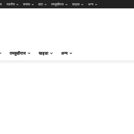
ार
पडरौना
कसया
हाटा
तमकुहीराज
खड्डा
अन्य
तमकुहीराज
खड्डा
अन्य