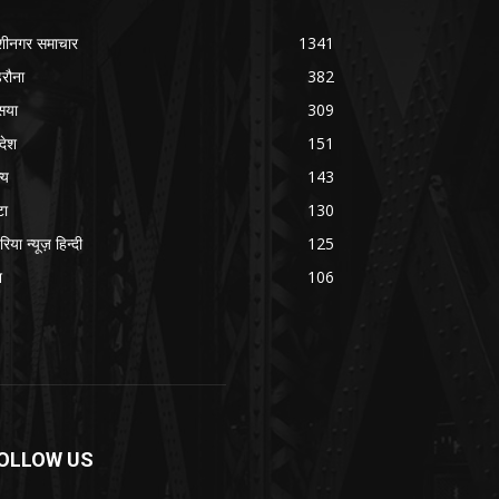
शीनगर समाचार
1341
रौना
382
सया
309
रदेश
151
्य
143
टा
130
रिया न्यूज़ हिन्दी
125
श
106
OLLOW US