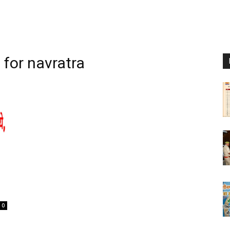
 for navratra
0