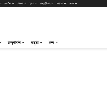
र
पडरौना
कसया
हाटा
तमकुहीराज
खड्डा
अन्य
तमकुहीराज
खड्डा
अन्य