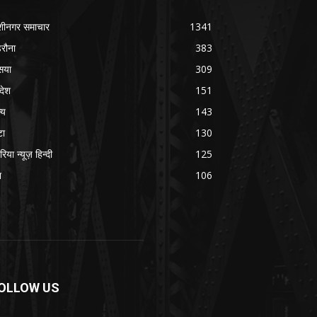
शीनगर समाचार
1341
रौना
383
सया
309
रदेश
151
्य
143
टा
130
रिया न्यूज़ हिन्दी
125
श
106
OLLOW US