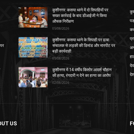
कुशीनगर: कसया थाने में दो सिपाहियों पर
कु
सख्त कार्रवाई के बाद डीआईजी ने किया
पड
औचक निरीक्षण
05/08/2026
क
प्
कुशीनगर: कसया थाने के सिपाही पर ढाबा
 पर
संचालक से लड़की की डिमांड और मारपीट पर
अन
बड़ी कार्यवाही
हा
05/08/2026
देव
न
कुशीनगर में 14 वर्षीय किशोर आदर्श चौहान
दे
की हत्या, रंगदारी न देने का हत्या का आरोप
02/08/2026
OUT US
F