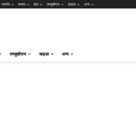
पडरौना
कसया
हाटा
तमकुहीराज
खड्डा
अन्य
तमकुहीराज
खड्डा
अन्य