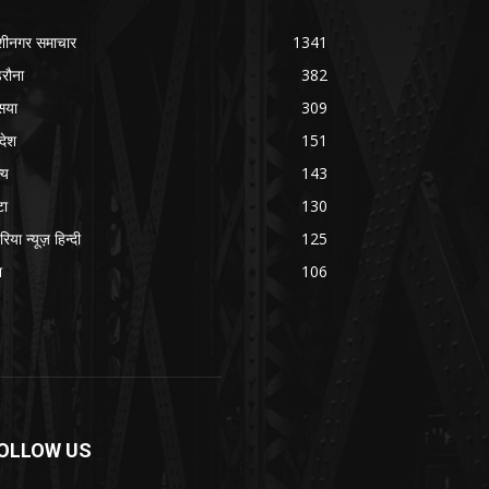
शीनगर समाचार
1341
रौना
382
सया
309
रदेश
151
्य
143
टा
130
रिया न्यूज़ हिन्दी
125
श
106
OLLOW US