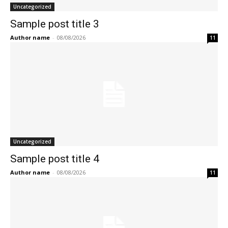
Uncategorized
Sample post title 3
Author name
-
08/08/2026
11
Uncategorized
Sample post title 4
Author name
-
08/08/2026
11