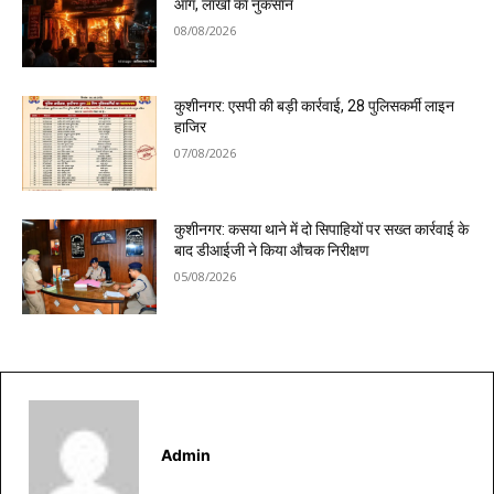
आग, लाखों का नुकसान
08/08/2026
कुशीनगर: एसपी की बड़ी कार्रवाई, 28 पुलिसकर्मी लाइन
हाजिर
07/08/2026
कुशीनगर: कसया थाने में दो सिपाहियों पर सख्त कार्रवाई के
बाद डीआईजी ने किया औचक निरीक्षण
05/08/2026
Admin