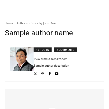
Home
Authors
Posts by John Doe
Sample author name
17 POSTS
2 COMMENTS
www.sample-website.com
Sample author description