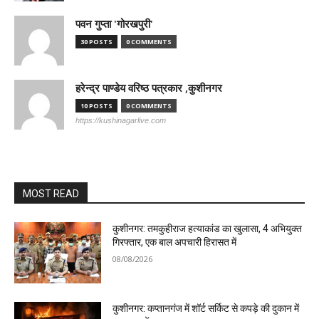
पवन गुप्ता 'गोरखपुरी'
30 POSTS
0 COMMENTS
हरेन्द्र पाण्डेय वरिष्ठ पत्रकार ,कुशीनगर
10 POSTS
0 COMMENTS
https://kushinagarlive.com
MOST READ
कुशीनगर: तमकुहीराज हत्याकांड का खुलासा, 4 अभियुक्त
गिरफ्तार, एक बाल अपचारी हिरासत में
08/08/2026
कुशीनगर: कप्तानगंज में शॉर्ट सर्किट से कपड़े की दुकान में