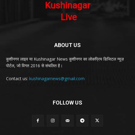
ABOUT US
कुशीनगर लाइव या Kushinagar News कुशीनगर का लोकप्रिय डिजिटल न्यूज़
पोर्टल, जो विगत 2016 से संचलित है।
Contact us:
kushinagarnews@gmail.com
FOLLOW US