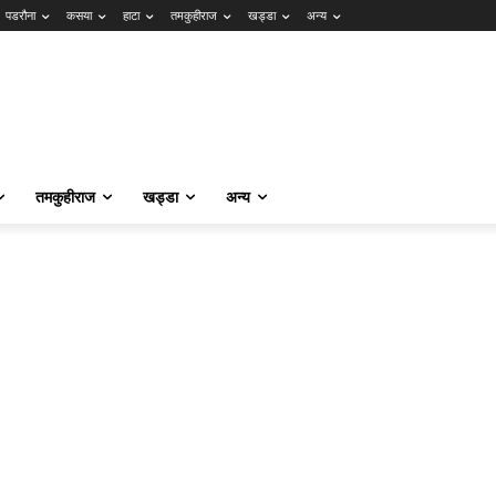
पडरौना
कसया
हाटा
तमकुहीराज
खड्डा
अन्य
तमकुहीराज
खड्डा
अन्य