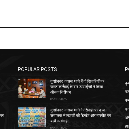
POPULAR POSTS
P
कुशीनगर: कसया थाने में दो सिपाहियों पर
कु
सख्त कार्रवाई के बाद डीआईजी ने किया
पड
औचक निरीक्षण
05/08/2026
क
प्
कुशीनगर: कसया थाने के सिपाही पर ढाबा
 पर
संचालक से लड़की की डिमांड और मारपीट पर
अन
बड़ी कार्यवाही
हा
05/08/2026