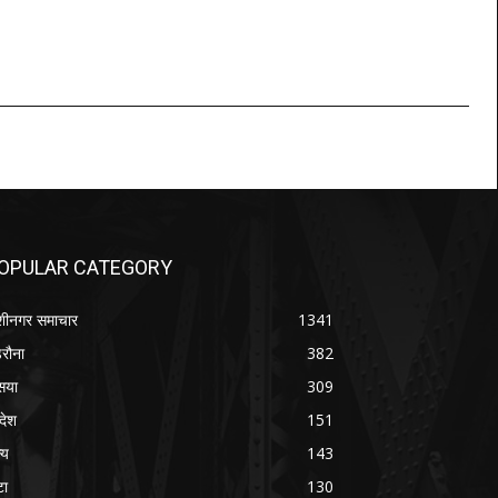
OPULAR CATEGORY
शीनगर समाचार
1341
रौना
382
सया
309
रदेश
151
्य
143
टा
130