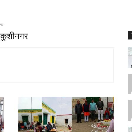
नगर
र ,कुशीनगर