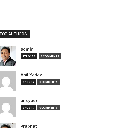
TOP AUTHORS
admin
17 POSTS
2 COMMENTS
Anil Yadav
2 POSTS
0 COMMENTS
pr cyber
0 POSTS
0 COMMENTS
Prabhat