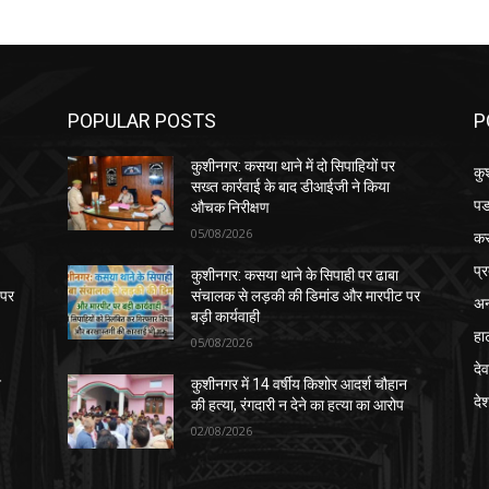
POPULAR POSTS
P
कुशीनगर: कसया थाने में दो सिपाहियों पर
कु
सख्त कार्रवाई के बाद डीआईजी ने किया
पड
औचक निरीक्षण
05/08/2026
क
प्
कुशीनगर: कसया थाने के सिपाही पर ढाबा
 पर
संचालक से लड़की की डिमांड और मारपीट पर
अन
बड़ी कार्यवाही
हा
05/08/2026
देव
न
कुशीनगर में 14 वर्षीय किशोर आदर्श चौहान
दे
की हत्या, रंगदारी न देने का हत्या का आरोप
02/08/2026