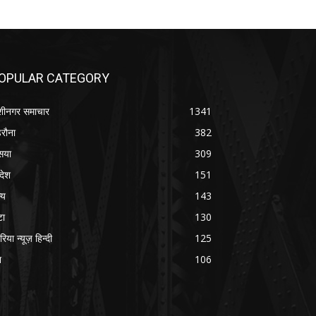
OPULAR CATEGORY
शीनगर समाचार
1341
रौना
382
सया
309
रदेश
151
्य
143
टा
130
रिया न्यूज़ हिन्दी
125
श
106