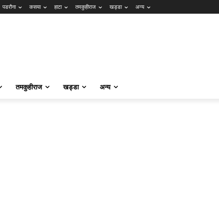
पडरौना
कसया
हाटा
तमकुहीराज
खड्डा
अन्य
तमकुहीराज
खड्डा
अन्य