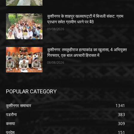
कुशीनगर के शाहपुर खलवापट्टी में बिजली संकट: ग्राम
प्रधान समेत ग्रामीण धरने पर बैठे
09/08/2026
कुशीनगर: तमकुहीराज हत्याकांड का खुलासा, 4 अभियुक्त
गिरफ्तार, एक बाल अपचारी हिरासत में
08/08/2026
POPULAR CATEGORY
कुशीनगर समाचार
1341
पडरौना
383
कसया
309
प्रदेश
151